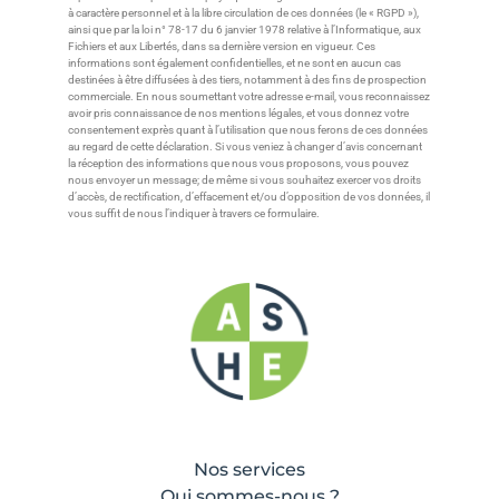
à caractère personnel et à la libre circulation de ces données (le « RGPD »),
ainsi que par la loi n° 78-17 du 6 janvier 1978 relative à l’Informatique, aux
Fichiers et aux Libertés, dans sa dernière version en vigueur. Ces
informations sont également confidentielles, et ne sont en aucun cas
destinées à être diffusées à des tiers, notamment à des fins de prospection
commerciale. En nous soumettant votre adresse e-mail, vous reconnaissez
avoir pris connaissance de nos mentions légales, et vous donnez votre
consentement exprès quant à l’utilisation que nous ferons de ces données
au regard de cette déclaration. Si vous veniez à changer d’avis concernant
la réception des informations que nous vous proposons, vous pouvez
nous envoyer un message; de même si vous souhaitez exercer vos droits
d’accès, de rectification, d’effacement et/ou d’opposition de vos données, il
vous suffit de nous l’indiquer à travers ce formulaire.
Nos services
Qui sommes-nous ?